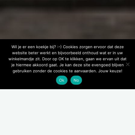
Wil je er een koekje bij? :-) Cookies zorgen ervoor dat deze
website beter werkt en bijvoorbeeld onthoud wat er in uw
winkelmandje zit. Door op OK te klikken, gaan we ervan uit dat
je hiermee akkoord gaat. Je kan deze site evengoed blijven
gebruiken zonder de cookies te aanvaarden. Jouw keuze!
Ok
No
Webshop
American Zen Dogs is geregistreerd bij het FAVV voor verkoop
van voeding en supplementen voor dieren.