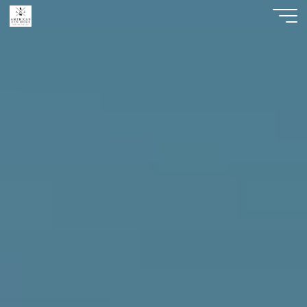
American
Zen
Dogs