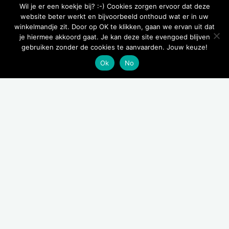
Wil je er een koekje bij? :-) Cookies zorgen ervoor dat deze
website beter werkt en bijvoorbeeld onthoud wat er in uw
winkelmandje zit. Door op OK te klikken, gaan we ervan uit dat
je hiermee akkoord gaat. Je kan deze site evengoed blijven
gebruiken zonder de cookies te aanvaarden. Jouw keuze!
Ok
No
verzorging
Toont alle 13 resultaten