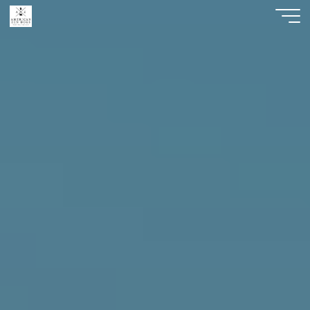
American
Zen
Dogs