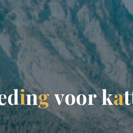
e
d
i
n
g
v
o
o
r
k
a
t