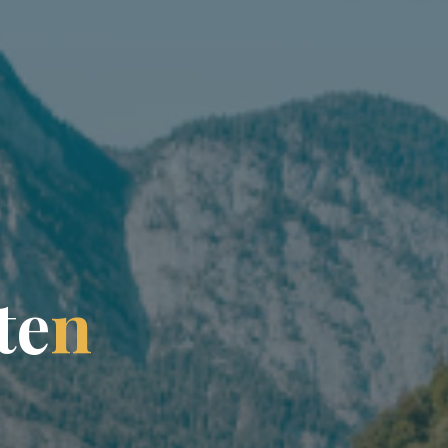
t
e
n