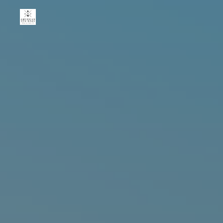
American
Zen
Dogs