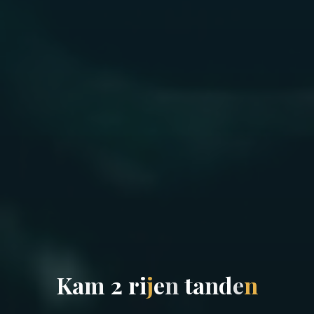
K
a
m
2
r
i
j
e
n
t
a
n
d
e
n