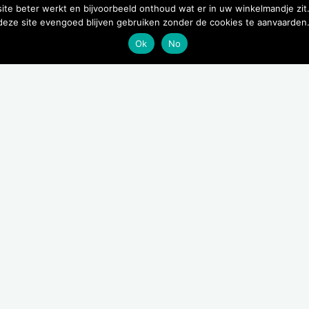
site beter werkt en bijvoorbeeld onthoud wat er in uw winkelmandje zit
 deze site evengoed blijven gebruiken zonder de cookies te aanvaarden
Ok
No
Tekentang – per 
€
5,25
Beschikbaar via nabestelling
Categorie:
verzorging