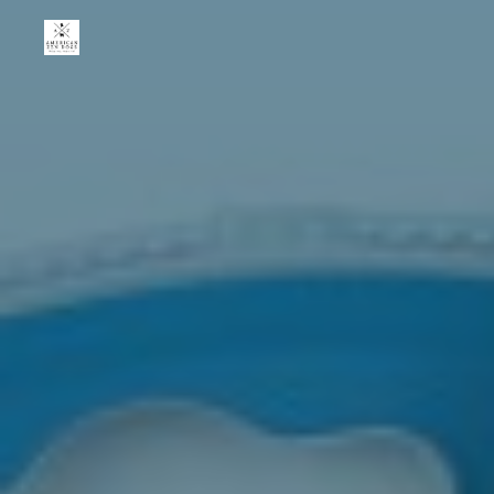
American
Zen
Dogs