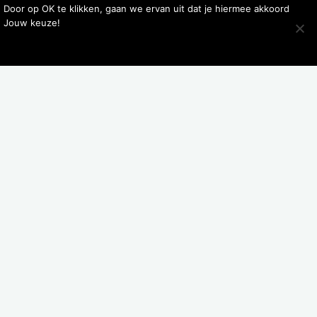
. Door op OK te klikken, gaan we ervan uit dat je hiermee akkoord
. Jouw keuze!
blister
Toevoegen aan winkelwagen