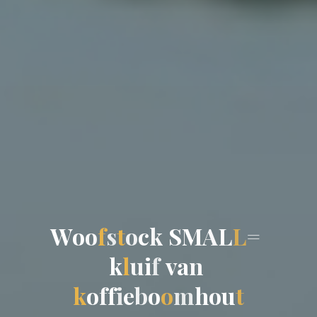
W
o
o
f
s
t
o
c
k
S
M
A
L
L
=
k
l
u
i
f
v
a
n
k
o
f
f
i
e
b
o
o
m
h
o
u
t