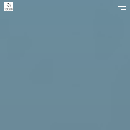
American
Zen
Dogs