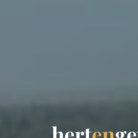
h
e
r
t
e
n
g
e