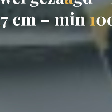
1
7
c
m
–
m
i
n
1
0