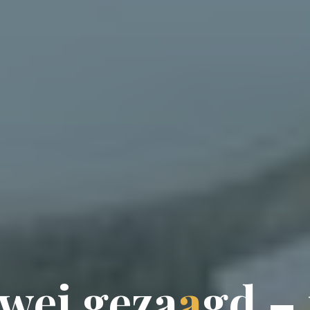
w
e
i
g
e
z
a
a
g
d
–