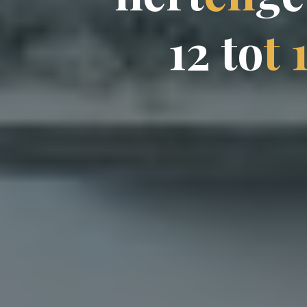
1
2
t
o
t