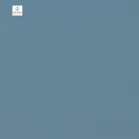
American
Zen
Dogs