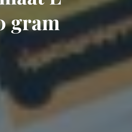
0
g
r
a
m