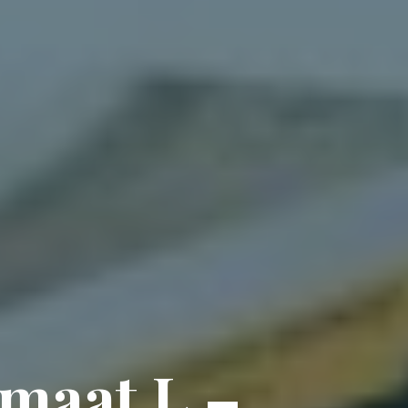
m
a
a
t
L
–