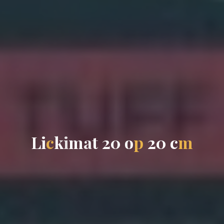
L
i
c
k
i
m
a
t
2
0
o
p
2
0
c
m