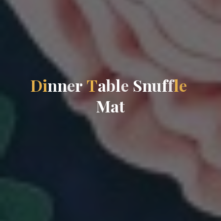
D
i
n
n
e
r
T
a
b
l
e
S
n
u
f
f
l
e
M
a
t