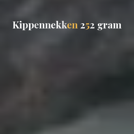
K
i
p
p
e
n
n
e
k
k
e
n
2
5
2
g
r
a
m