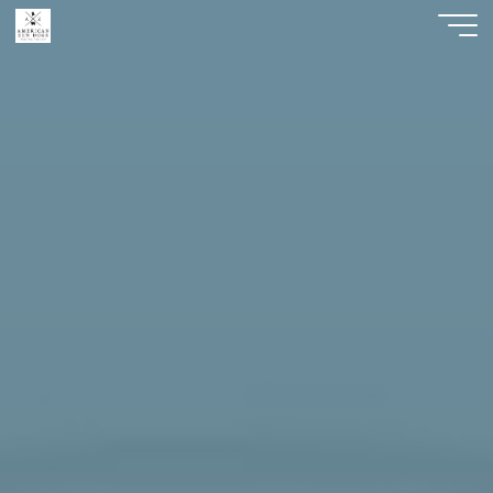
American
Zen
Dogs