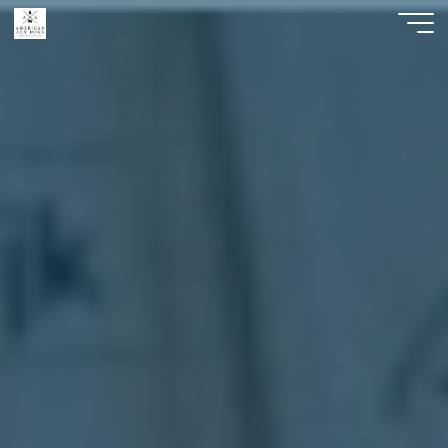
American
Zen
Dogs