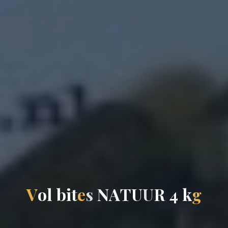
V
o
l
b
i
t
e
s
N
A
T
U
U
R
4
k
g