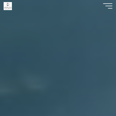
American
Zen
Dogs