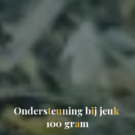
O
n
d
e
r
s
t
e
u
n
i
n
g
b
i
j
j
e
u
k
1
0
0
g
r
a
m