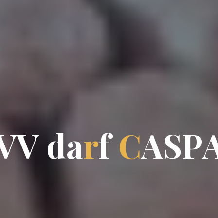
V
V
d
a
r
f
C
A
S
P