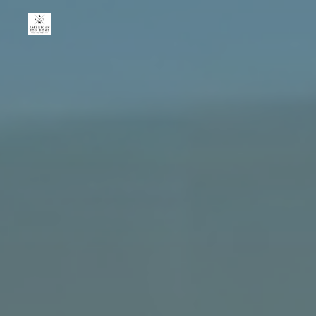
American
Zen
Dogs