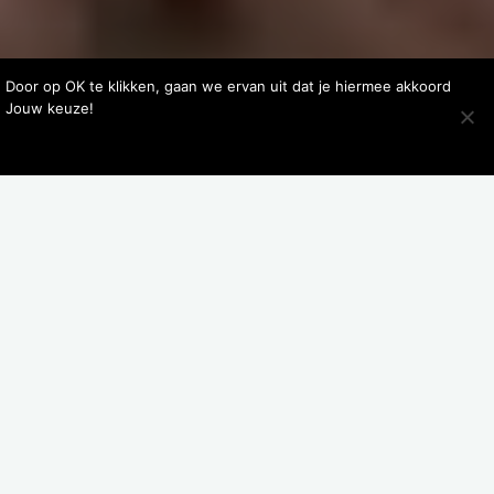
. Door op OK te klikken, gaan we ervan uit dat je hiermee akkoord
. Jouw keuze!
AR
Toevoegen aan winkelwagen