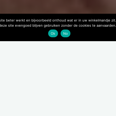
site beter werkt en bijvoorbeeld onthoud wat er in uw winkelmandje zit
 deze site evengoed blijven gebruiken zonder de cookies te aanvaarden
Ok
No
KVV darf CASP
€
33,00
Beschikbaar via nabestelling