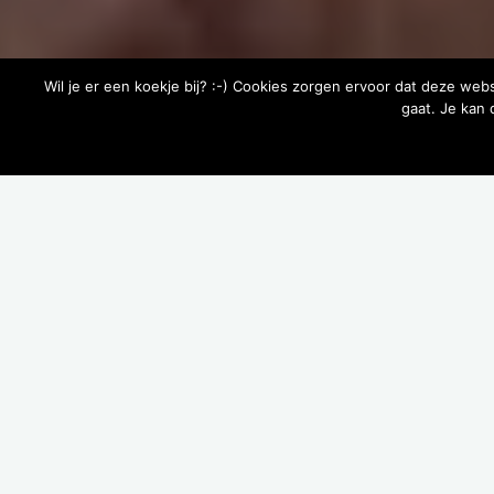
Wil je er een koekje bij? :-) Cookies zorgen ervoor dat deze web
gaat. Je kan