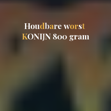
H
o
u
d
b
a
r
e
w
o
r
s
t
K
O
N
I
J
N
8
0
0
g
r
a
m