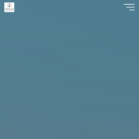
American
Zen
Dogs