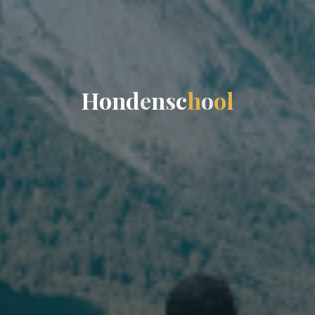
H
o
n
d
e
n
s
c
h
o
o
l